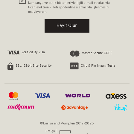
kampanya ve butik bültenleriyle ilgili e-mail vasıtasıyla
ticari elektronik ileti gönderilmesi amacıyla işlenmesini
onaylıyorum.
Kayıt Olun
Verified By Visa
Master Secure CODE
Chip & Pin İmzanı Tuşla
SSL 128bit Site Security
©Larisa and Pumpkin 2017-2025
Design |