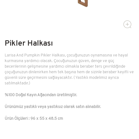
Kütüphane
Ev Dekor
Kendi Top Havuzunu Yap
Pikler Halkası
Larisa And Pumpkin Pikler Halkası, çocuğunuzun oynamasına ve hayal
kurmasına yardımcı olacak. Çocuğunuzun güven, denge ve güç
becerilerinin gelişmesine yardımcı olmakla beraber ters çevrildiğinde
çoçuğunuzun dinlenirken hem tek başına hem de sizinle beraber keyifli ve
güvenli süre geçirmesini sağlayacaktır. ( Yastıklı modelimiz ayrıca
satılmaktadır.)
%100 Doğal Kayın Ağacından üretilmiştir.
Ürünümüz yastıklı veya yastıksız olarak satın alınabilir.
Ürün Ölçüleri : 96 x 55 x 48.5 cm