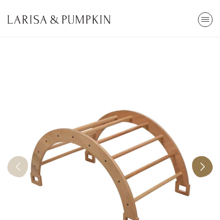
ARA
Stokta Yok
Kendi Top Havuzunu Yap
85x30cm
2.800,00 TL
Tümünü Gör
En Çok Arananlar
Popüler Kategoriler
Top Havuzu
Oyun
Cibinlik
Eğitici
Öğrenme Kulesi
Çocuk Odası