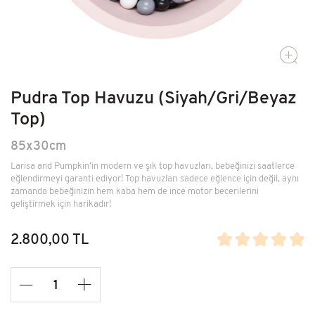
Kütüphane
Ev Dekor
Kendi Top Havuzunu Yap
Pudra Top Havuzu (Siyah/Gri/Beyaz
Top)
85x30cm
Larisa and Pumpkin’in modern ve şık top havuzları, bebeğinizi saatlerce
eğlendirmeyi garanti ediyor! Top havuzları sadece eğlence için değil, aynı
zamanda bebeğinizin hem kaba hem de ince motor becerilerini
geliştirmek için harikadır!
2.800,00 TL