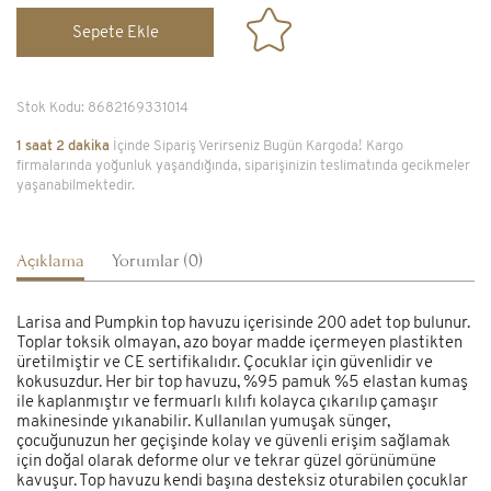
Sepete Ekle
Stok Kodu:
8682169331014
1 saat 2 dakika
İçinde Sipariş Verirseniz Bugün Kargoda! Kargo
firmalarında yoğunluk yaşandığında, siparişinizin teslimatında gecikmeler
yaşanabilmektedir.
Açıklama
Yorumlar (0)
Larisa and Pumpkin top havuzu içerisinde 200 adet top bulunur.
Toplar toksik olmayan, azo boyar madde içermeyen plastikten
üretilmiştir ve CE sertifikalıdır. Çocuklar için güvenlidir ve
kokusuzdur. Her bir top havuzu, %95 pamuk %5 elastan kumaş
ile kaplanmıştır ve fermuarlı kılıfı kolayca çıkarılıp çamaşır
makinesinde yıkanabilir. Kullanılan yumuşak sünger,
çocuğunuzun her geçişinde kolay ve güvenli erişim sağlamak
için doğal olarak deforme olur ve tekrar güzel görünümüne
kavuşur. Top havuzu kendi başına desteksiz oturabilen çocuklar