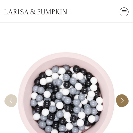
ARA
Stokta Yok
Kendi Top Havuzunu Yap
85x30cm
2.800,00 TL
Tümünü Gör
En Çok Arananlar
Popüler Kategoriler
Top Havuzu
Oyun
Cibinlik
Eğitici
Öğrenme Kulesi
Çocuk Odası