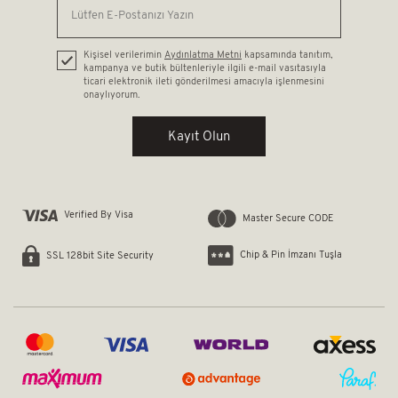
Kişisel verilerimin
Aydınlatma Metni
kapsamında tanıtım,
kampanya ve butik bültenleriyle ilgili e-mail vasıtasıyla
ticari elektronik ileti gönderilmesi amacıyla işlenmesini
onaylıyorum.
Kayıt Olun
Verified By Visa
Master Secure CODE
Chip & Pin İmzanı Tuşla
SSL 128bit Site Security