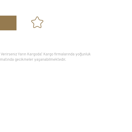
104x56cm
10.500,00 TL
ş Verirseniz Yarın Kargoda! Kargo firmalarında yoğunluk
slimatında gecikmeler yaşanabilmektedir.