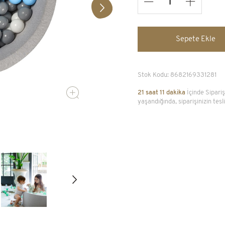
90x40cm
6.200,00 TL
Sepete Ekle
Tümünü Gör
Stok Kodu:
8682169331281
21 saat 11 dakika
İçinde Sipari
yaşandığında, siparişinizin te