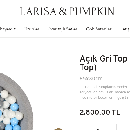
kayemiz
Ürünler
Avantajlı Setler
Çok Satanlar
İleti
Stokta Yok
Kendi Top Havuzunu Yap
85x30cm
Açık Gri To
2.800,00 TL
Top)
85x30cm
Stokta Yok
Cibinlik
Larisa and Pumpkin’in modern v
ediyor! Top havuzları sadece e
Üst Çap: 50cm Uzunluk: 200cm
ince motor becerilerini geliştir
1.000,00 TL
2.800,00 TL
Öğrenme Kulesi