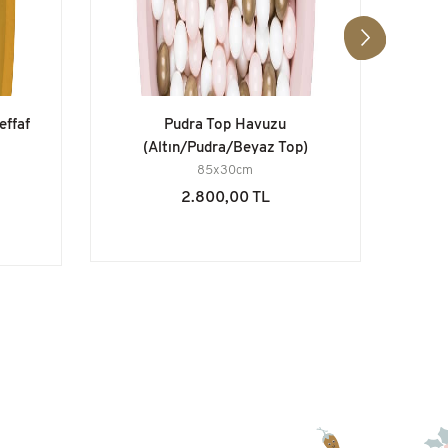
effaf
Pudra Top Havuzu
(Altın/Pudra/Beyaz Top)
85x30cm
%100 
2.800,00 TL