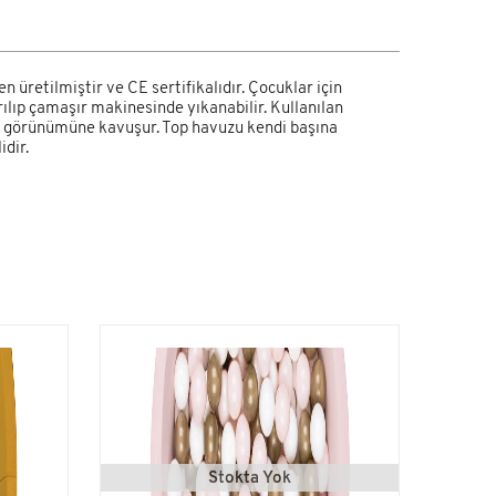
üretilmiştir ve CE sertifikalıdır. Çocuklar için
ılıp çamaşır makinesinde yıkanabilir. Kullanılan
el görünümüne kavuşur. Top havuzu kendi başına
dir.
Farklı R
Stokta Yok