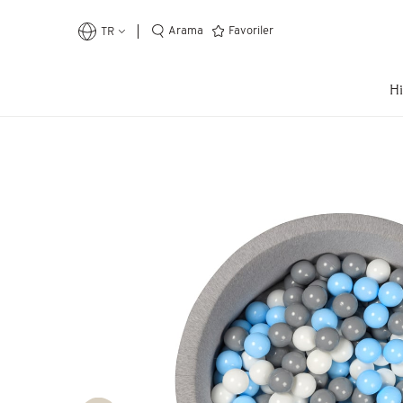
Arama
Favoriler
TR
Hi
En Çok Arananlar
Top Havuzu
Cibinlik
Öğrenme Kulesi
Kütüphane
Popüler Kategoriler
Oyun
Eğitici
Çocuk Odası
Ev Dekor
Kendi Top Havuzunu Yap