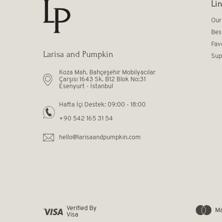
Li
Our
Bes
Fav
Larisa and Pumpkin
Sup
Koza Mah. Bahçeşehir Mobilyacılar
Çarşısı 1643 Sk. B12 Blok No:31
Esenyurt - İstanbul
Hafta İçi Destek: 09:00 - 18:00
+90 542 165 31 54
hello@larisaandpumpkin.com
Verified By
Ma
Visa