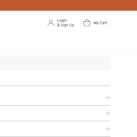
SEARCH
Login
My Cart
& Sign Up