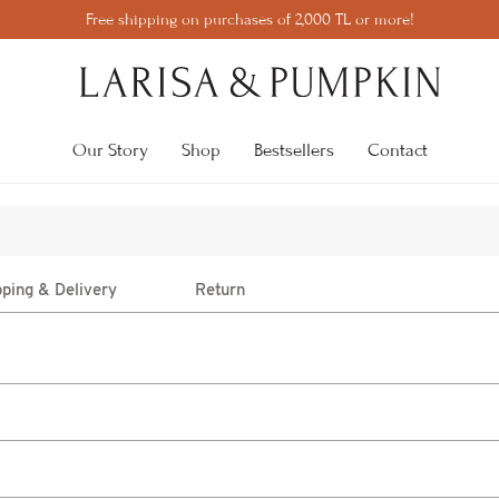
Free shipping on purchases of 2,000 TL or more!
All View
Our Story
Shop
Bestsellers
Contact
pping & Delivery
Return