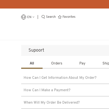
Search
Favorites
EN
Most Wanted
Ball pit
Mosquito net
Learning Tower
Supoort
Library
Popular Categories
All
Orders
Pay
Shi
Make Your Ball Pool
Game
How Can I Get Information About My Order?
Trainer
Children's Room
How Can I Make a Payment?
Home Decor
When Will My Order Be Delivered?