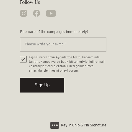
Follow Us
Be aware of the campaigns immediately!
Kişisel verilerimin
Aydınlatma Metni
kapsamında
tanıtım, kampanya ve butik bültenleriyle ilgili e-mail
vasıtasıyla ticari elektronik ileti gönderilmesi
amacıyla işlenmesini onaylıyorum.
Sign Up
Key in Chip & Pin Signature