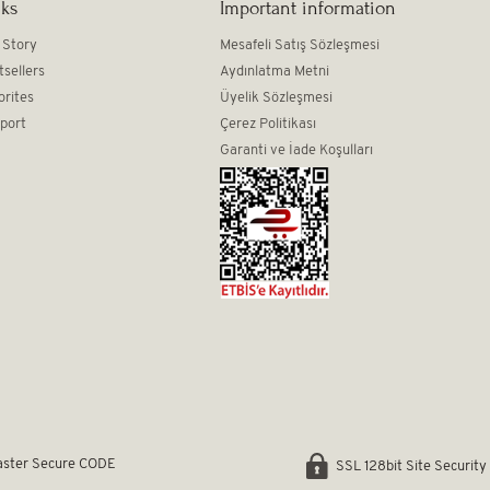
nks
Important information
 Story
Mesafeli Satış Sözleşmesi
tsellers
Aydınlatma Metni
orites
Üyelik Sözleşmesi
port
Çerez Politikası
Garanti ve İade Koşulları
ster Secure CODE
SSL 128bit Site Security