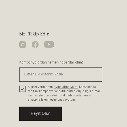
Bizi Takip Edin
Kampanyalardan hemen haberdar olun!
Kişisel verilerimin
Aydınlatma Metni
kapsamında
tanıtım, kampanya ve butik bültenleriyle ilgili e-mail
vasıtasıyla ticari elektronik ileti gönderilmesi
amacıyla işlenmesini onaylıyorum.
Kayıt Olun