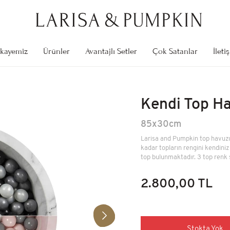
kayemiz
Ürünler
Avantajlı Setler
Çok Satanlar
İleti
Stokta Yok
Kendi Top Havuzunu Yap
85x30cm
Kendi Top H
2.800,00 TL
85x30cm
Larisa and Pumpkin top havuzu
Stokta Yok
kadar topların rengini kendiniz 
Cibinlik
top bulunmaktadır. 3 top renk 
Üst Çap: 50cm Uzunluk: 200cm
2.800,00 TL
1.000,00 TL
Stokta Yok
Öğrenme Kulesi