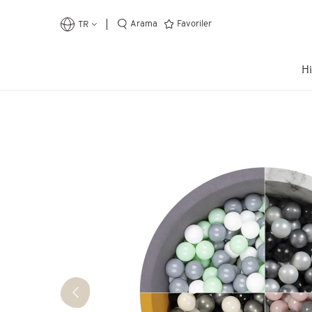
Arama
Favoriler
TR
Hi
En Çok Arananlar
Top Havuzu
Cibinlik
Öğrenme Kulesi
Kütüphane
Popüler Kategoriler
Oyun
Eğitici
Çocuk Odası
Ev Dekor
Kendi Top Havuzunu Yap