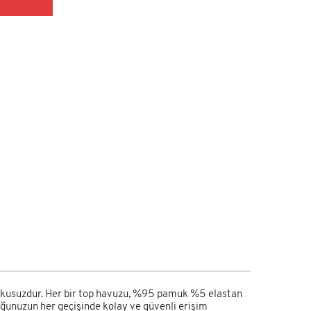
104x56cm
10.500,00 TL
 kokusuzdur. Her bir top havuzu, %95 pamuk %5 elastan
uğunuzun her geçişinde kolay ve güvenli erişim