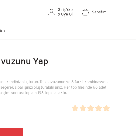
ARA
Giriş Yap
Sepetim
& Üye Ol
şim
Retro Locker Çift Kapaklı
Dolap
100x72x40
avuzunu Yap
8.100,00 TL
nu kendiniz oluşturun. Top havuzunun ve 3 farklı kombinasyona
Siyah Top Havuzu
seçerek siparişinizi oluşturabilirsiniz. Her top filesinde 66 adet
(Altın/Gri/Beyaz Top)
seçimi sonrası toplam 198 top olacaktır.
85x30cm
2.800,00 TL
Kütüphane