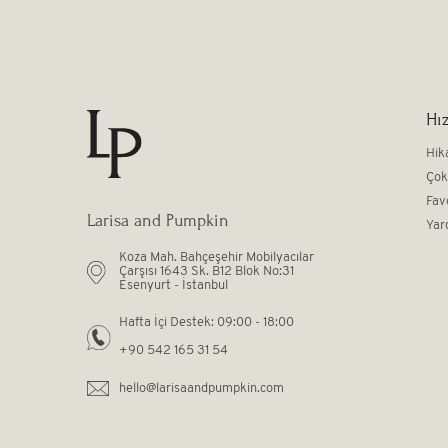
Hız
Hik
Çok
Fav
Larisa and Pumpkin
Yar
Koza Mah. Bahçeşehir Mobilyacılar
Çarşısı 1643 Sk. B12 Blok No:31
Esenyurt - İstanbul
Hafta İçi Destek: 09:00 - 18:00
+90 542 165 31 54
hello@larisaandpumpkin.com