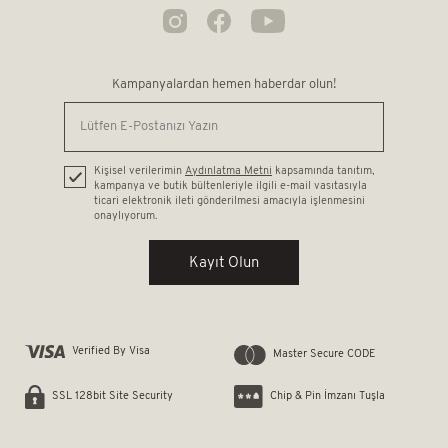
Kampanyalardan hemen haberdar olun!
Kişisel verilerimin
Aydınlatma Metni
kapsamında tanıtım,
kampanya ve butik bültenleriyle ilgili e-mail vasıtasıyla
ticari elektronik ileti gönderilmesi amacıyla işlenmesini
onaylıyorum.
Kayıt Olun
Verified By Visa
Master Secure CODE
Chip & Pin İmzanı Tuşla
SSL 128bit Site Security