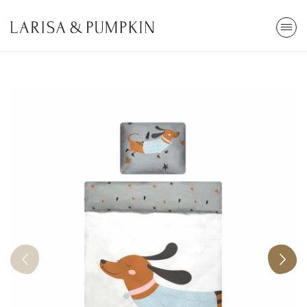
ARA
Stokta Yok
Kendi Top Havuzunu Yap
85x30cm
2.800,00 TL
Tümünü Gör
En Çok Arananlar
Popüler Kategoriler
Top Havuzu
Oyun
Cibinlik
Eğitici
Öğrenme Kulesi
Çocuk Odası