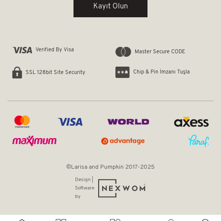
Kayıt Olun
Verified By Visa
Master Secure CODE
Chip & Pin İmzanı Tuşla
SSL 128bit Site Security
©Larisa and Pumpkin 2017-2025
Design |
Software
by