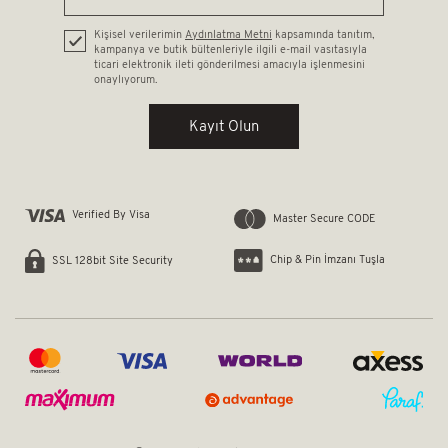
Kişisel verilerimin
Aydınlatma Metni
kapsamında tanıtım,
kampanya ve butik bültenleriyle ilgili e-mail vasıtasıyla
ticari elektronik ileti gönderilmesi amacıyla işlenmesini
onaylıyorum.
Kayıt Olun
Verified By Visa
Master Secure CODE
Chip & Pin İmzanı Tuşla
SSL 128bit Site Security