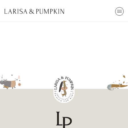
ARA
Stokta Yok
Kendi Top Havuzunu Yap
85x30cm
2.800,00 TL
Tümünü Gör
En Çok Arananlar
Popüler Kategoriler
Top Havuzu
Oyun
Cibinlik
Eğitici
Öğrenme Kulesi
Çocuk Odası
Kütüphane
Ev Dekor