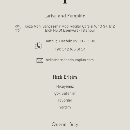
Kendi Top Havuzunu Yap
Larisa and Pumpkin
Koza Mah. Bahçeşehir Mobilyacılar Çarşısı 1643 Sk. B12
Blok No:31 Esenyurt - İstanbul
Hafta İçi Destek: 09:00 - 18:00
+90 542 165 31 54
hello@larisaandpumpkin.com
Hızlı Erişim
Hikayemiz
Çok Satanlar
Favoriler
Yardım
Önemli Bilgi