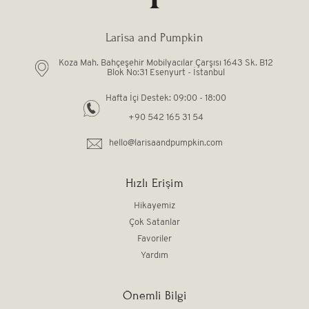
Kendi Top Havuzunu Yap
Larisa and Pumpkin
Koza Mah. Bahçeşehir Mobilyacılar Çarşısı 1643 Sk. B12
Blok No:31 Esenyurt - İstanbul
Hafta İçi Destek: 09:00 - 18:00
+90 542 165 31 54
hello@larisaandpumpkin.com
Hızlı Erişim
Hikayemiz
Çok Satanlar
Favoriler
Yardım
Önemli Bilgi