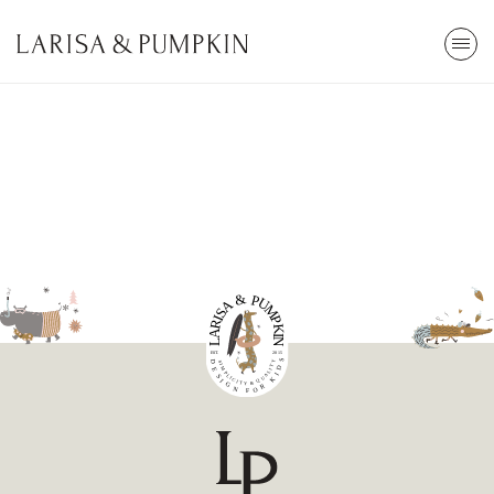
ARA
Stokta Yok
Kendi Top Havuzunu Yap
85x30cm
2.800,00 TL
Tümünü Gör
En Çok Arananlar
Popüler Kategoriler
Top Havuzu
Oyun
Cibinlik
Eğitici
Öğrenme Kulesi
Çocuk Odası
Kütüphane
Ev Dekor