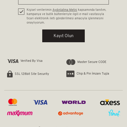
Kişisel verilerimin
Aydınlatma Metni
kapsamında tanıtım,
kampanya ve butik bültenleriyle ilgili e-mail vasıtasıyla
ticari elektronik ileti gönderilmesi amacıyla işlenmesini
onaylıyorum.
Kayıt Olun
Verified By Visa
Master Secure CODE
Chip & Pin İmzanı Tuşla
SSL 128bit Site Security