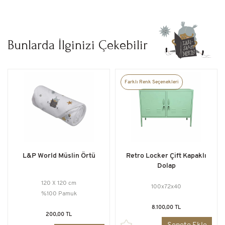
Bunlarda İlginizi Çekebilir
Farklı Renk Seçenekleri
L&P World Müslin Örtü
Retro Locker Çift Kapaklı
Dolap
120 X 120 cm
100x72x40
%100 Pamuk
8.100,00 TL
200,00 TL