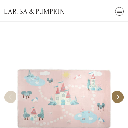
ARA
Stokta Yok
Kendi Top Havuzunu Yap
85x30cm
2.800,00 TL
Tümünü Gör
En Çok Arananlar
Popüler Kategoriler
Top Havuzu
Oyun
Cibinlik
Eğitici
Öğrenme Kulesi
Çocuk Odası