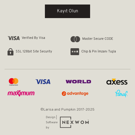
Kayıt Olun
Verified By Visa
Master Secure CODE
Chip & Pin İmzanı Tuşla
SSL 128bit Site Security
©Larisa and Pumpkin 2017-2025
Design |
Software
by