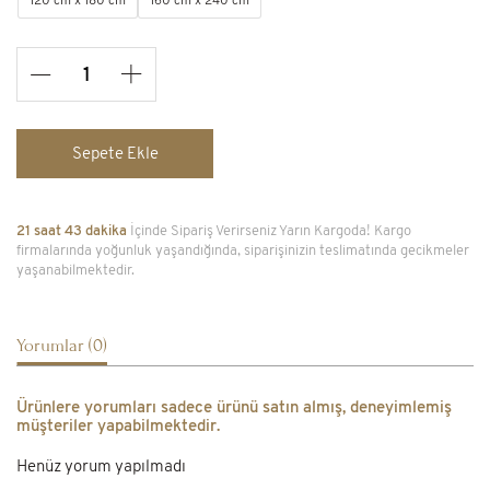
120 cm x 180 cm
160 cm x 240 cm
Sepete Ekle
21 saat 43 dakika
İçinde Sipariş Verirseniz Yarın Kargoda! Kargo
firmalarında yoğunluk yaşandığında, siparişinizin teslimatında gecikmeler
yaşanabilmektedir.
Yorumlar (0)
Ürünlere yorumları sadece ürünü satın almış, deneyimlemiş
müşteriler yapabilmektedir.
Henüz yorum yapılmadı