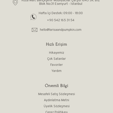
Koza Mah. Bahçeşehir Mobilyacılar Çarşısı 1643 Sk. B12
Blok No:31 Esenyurt - İstanbul
Hafta İçi Destek: 09:00 - 18:00
+90 542 165 31 54
hello@larisaandpumpkin.com
Hızlı Erişim
Hikayemiz
Çok Satanlar
Favoriler
Yardım
Önemli Bilgi
Mesafeli Satış Sözleşmesi
Aydınlatma Metni
Üyelik Sözleşmesi
Çerez Politikası