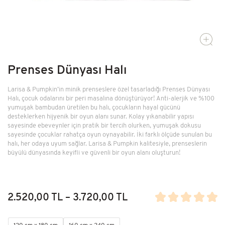
Kütüphane
Ev Dekor
Kendi Top Havuzunu Yap
Prenses Dünyası Halı
Larisa & Pumpkin’in minik prenseslere özel tasarladığı Prenses Dünyası
Halı, çocuk odalarını bir peri masalına dönüştürüyor! Anti-alerjik ve %100
yumuşak bambudan üretilen bu halı, çocukların hayal gücünü
desteklerken hijyenik bir oyun alanı sunar. Kolay yıkanabilir yapısı
sayesinde ebeveynler için pratik bir tercih olurken, yumuşak dokusu
sayesinde çocuklar rahatça oyun oynayabilir. İki farklı ölçüde sunulan bu
halı, her odaya uyum sağlar. Larisa & Pumpkin kalitesiyle, prenseslerin
büyülü dünyasında keyifli ve güvenli bir oyun alanı oluşturun!
2.520,00 TL – 3.720,00 TL