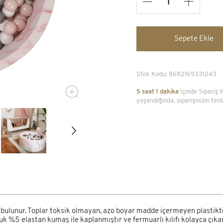
90x40cm
6.200,00 TL
Sepete Ekle
Tümünü Gör
Stok Kodu:
8682169331243
5 saat 1 dakika
İçinde Sipariş 
yaşandığında, siparişinizin te
ulunur. Toplar toksik olmayan, azo boyar madde içermeyen plastikten 
 %5 elastan kumaş ile kaplanmıştır ve fermuarlı kılıfı kolayca çıkar