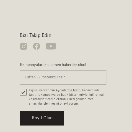
Bizi Takip Edin
Kampanyalardan hemen haberdar olun!
Kişisel verilerimin
Aydınlatma Metni
kapsamında
tanıtım, kampanya ve butik bültenleriyle ilgili e-mail
vasıtasıyla ticari elektronik ileti gönderilmesi
amacıyla işlenmesini onaylıyorum.
Kayıt Olun