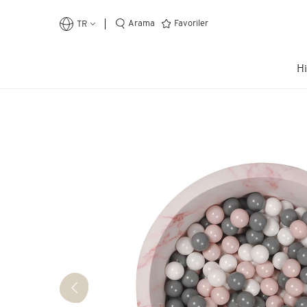
Arama
Favoriler
TR
Hi
En Çok Arananlar
Top Havuzu
Cibinlik
Öğrenme Kulesi
Kütüphane
Popüler Kategoriler
Oyun
Eğitici
Çocuk Odası
Ev Dekor
Kendi Top Havuzunu Yap