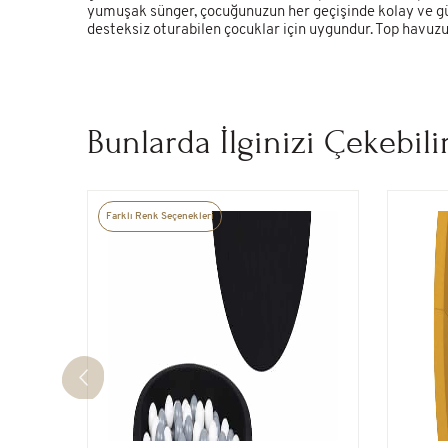
yumuşak sünger, çocuğunuzun her geçişinde kolay ve gü
desteksiz oturabilen çocuklar için uygundur. Top havuz
Bunlarda İlginizi Çekebili
Farklı Renk Seçenekleri