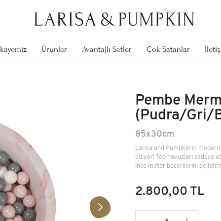
kayemiz
Ürünler
Avantajlı Setler
Çok Satanlar
İleti
Stokta Yok
Kendi Top Havuzunu Yap
85x30cm
Pembe Merm
2.800,00 TL
(Pudra/Gri/
85x30cm
Stokta Yok
Cibinlik
Larisa and Pumpkin’in modern v
ediyor! Top havuzları sadece e
Üst Çap: 50cm Uzunluk: 200cm
ince motor becerilerini geliştir
1.000,00 TL
2.800,00 TL
Öğrenme Kulesi