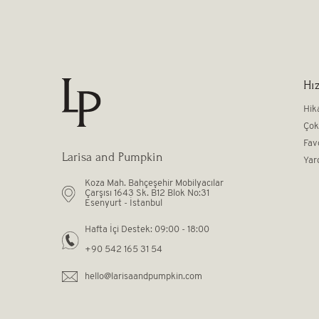
Hız
Hik
Çok
Fav
Larisa and Pumpkin
Yar
Koza Mah. Bahçeşehir Mobilyacılar
Çarşısı 1643 Sk. B12 Blok No:31
Esenyurt - İstanbul
Hafta İçi Destek: 09:00 - 18:00
+90 542 165 31 54
hello@larisaandpumpkin.com