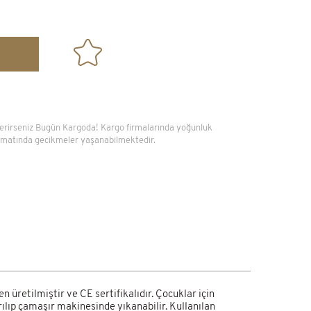
104x56cm
10.500,00 TL
Verirseniz Bugün Kargoda! Kargo firmalarında yoğunluk
slimatında gecikmeler yaşanabilmektedir.
üretilmiştir ve CE sertifikalıdır. Çocuklar için
ılıp çamaşır makinesinde yıkanabilir. Kullanılan