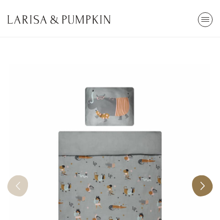
ARA
Stokta Yok
Kendi Top Havuzunu Yap
85x30cm
2.800,00 TL
Tümünü Gör
En Çok Arananlar
Popüler Kategoriler
Top Havuzu
Oyun
Cibinlik
Eğitici
Öğrenme Kulesi
Çocuk Odası