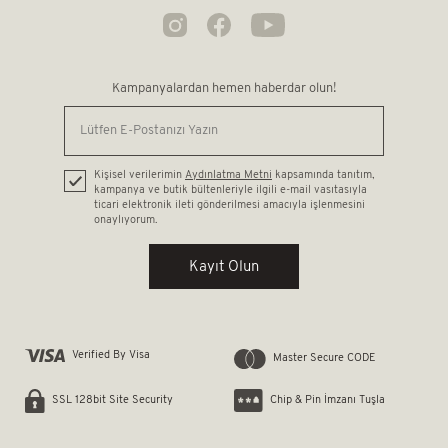
Kampanyalardan hemen haberdar olun!
Kişisel verilerimin
Aydınlatma Metni
kapsamında tanıtım,
kampanya ve butik bültenleriyle ilgili e-mail vasıtasıyla
ticari elektronik ileti gönderilmesi amacıyla işlenmesini
onaylıyorum.
Kayıt Olun
Verified By Visa
Master Secure CODE
Chip & Pin İmzanı Tuşla
SSL 128bit Site Security